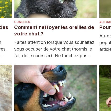
CONSEILS
ACTUA
 des
Comment nettoyer les oreilles de
Pour
votre chat ?
Au-de
n
Faites attention lorsque vous souhaitez
popul
ces,
vous occuper de votre chat (hormis le
artic
e…
fait de le caresser). Ne touchez pas
lesqu
de…
hurle
ce…