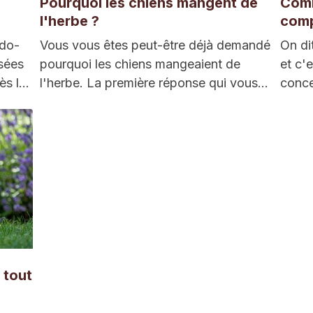
Pourquoi les chiens mangent de
Comm
l'herbe ?
comp
udo-
Vous vous êtes peut-être déjà demandé
On di
isées
pourquoi les chiens mangeaient de
et c'
ès la
l'herbe. La première réponse qui vous
conc
vient à l’esprit…
 tout