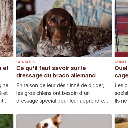
CONSEILS
CONSE
u et
Ce qu'il faut savoir sur le
Quel
dressage du braco allemand
cage
gine
En raison de leur désir inné de diriger,
Les c
é et
les gros chiens ont besoin d'un
socia
ont…
dressage spécial pour leur apprendre
Ils ne
à…
pouve