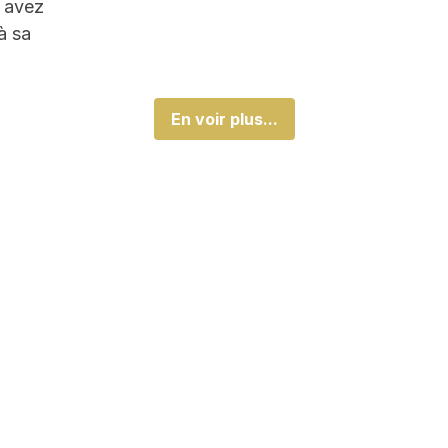
s avez
à sa
En voir plus...