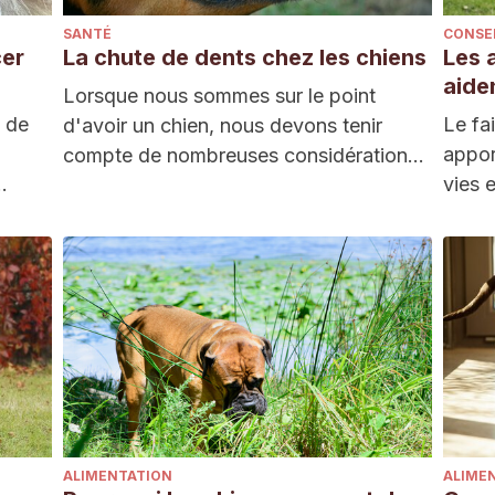
SANTÉ
CONSE
cer
La chute de dents chez les chiens
Les 
aide
Lorsque nous sommes sur le point
s de
Le fa
d'avoir un chien, nous devons tenir
appor
compte de nombreuses considérations,
vies 
telles que l'alimentation, les…
avon
ALIMENTATION
ALIME