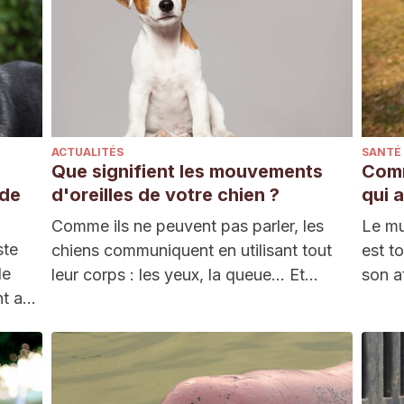
ACTUALITÉS
SANTÉ
Que signifient les mouvements
Comm
 de
d'oreilles de votre chien ?
qui 
Comme ils ne peuvent pas parler, les
Le mu
ste
chiens communiquent en utilisant tout
est t
de
leur corps : les yeux, la queue… Et…
son a
nt aux