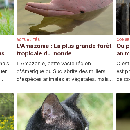
ACTUALITÉS
CONSE
L'Amazonie : La plus grande forêt
Où p
ns
tropicale du monde
anim
mais
L'Amazonie, cette vaste région
C'est
uer
d'Amérique du Sud abrite des milliers
est p
t…
d'espèces animales et végétales, mais
de c
c'est aussi la plus grande…