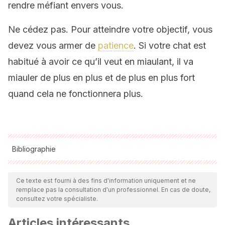
rendre méfiant envers vous.
Ne cédez pas. Pour atteindre votre objectif, vous
devez vous armer de
patience
. Si votre chat est
habitué à avoir ce qu’il veut en miaulant, il va
miauler de plus en plus et de plus en plus fort
quand cela ne fonctionnera plus.
Bibliographie
Toutes les sources citées ont été examinées en profondeur
par notre équipe pour garantir leur qualité, leur fiabilité, leur
Ce texte est fourni à des fins d'information uniquement et ne
remplace pas la consultation d'un professionnel. En cas de doute,
actualité et leur validité. La bibliographie de cet article a été
consultez votre spécialiste.
considérée comme fiable et précise sur le plan académique
Articles intéressants
ou scientifique