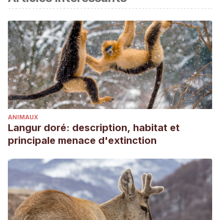
Nicastro, N., & Owren, M. J. (2003)
. Classification of
domestic cat (Felis catus) vocalizations by naive and
experienced human listeners.
Journal of Comparative
Psychology
, 117(1), 44.
ANIMAUX
Langur doré: description, habitat et
principale menace d'extinction