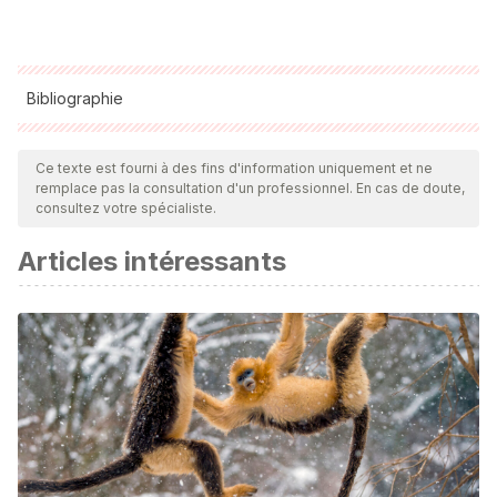
Bibliographie
Toutes les sources citées ont été examinées en profondeur
par notre équipe pour garantir leur qualité, leur fiabilité, leur
Ce texte est fourni à des fins d'information uniquement et ne
remplace pas la consultation d'un professionnel. En cas de doute,
actualité et leur validité. La bibliographie de cet article a été
consultez votre spécialiste.
considérée comme fiable et précise sur le plan académique
Articles intéressants
ou scientifique
Mound, L. A. (2000).
Insect
. New York : Dorling Kindersley.