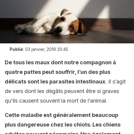
Publié
:
03 janvier, 2019 20:45
De
tous les maux
dont
notre
compagnon à
quatre pattes peut s
ouffri
r, l’un des plus
délicats
sont
le
s
parasite
s
intestina
ux
. Il s’agit
de vers dont les dégâts peuvent être si graves
qu’ils causent souvent la mort de l’animal.
C
ette maladie
est
généralement beaucoup
plus dangereuse chez les chiots.
L
es chiens