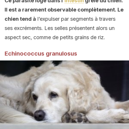
Ce parasite
loge dans
l’
intestin
grêle du chien.
Il est
a rarement
observable c
omplètement.
Le
chien tend à
l’expulser par segments à travers
ses excréments. Les selles présentent alors un
aspect sec, comme de petits grains de riz.
Echinococcus granulosus