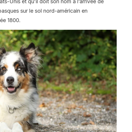
tats-Unis et qu’il doit son nom à l’arrivée de
asques sur le sol nord-américain en
née 1800.