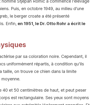
ant nommé Stjepan Romic a commencé l’élevage
iens. Puis, en octobre 1949, au milieu d’une
reb, le berger croate a été présenté
s. Enfin,
en 1951, le Dr. Otto Rohr a écrit le
hysiques
ctérise par sa coloration noire. Cependant, il
ncs uniformément répartis, à condition qu’ils
 taille, on trouve ce chien dans la limite
le moyenne.
e 40 et 50 centimètres de haut, et peut peser
corps est rectangulaire. Ses yeux sont moyens