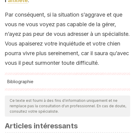
l’
anxiété
.
Par conséquent, si la situation s’aggrave et que
vous ne vous voyez pas capable de la gérer,
n’ayez pas peur de vous adresser à un spécialiste.
Vous apaiserez votre inquiétude et votre chien
pourra vivre plus sereinement, car il saura qu’avec
vous il peut surmonter toute difficulté.
Bibliographie
Toutes les sources citées ont été examinées en profondeur
par notre équipe pour garantir leur qualité, leur fiabilité, leur
Ce texte est fourni à des fins d'information uniquement et ne
remplace pas la consultation d'un professionnel. En cas de doute,
actualité et leur validité. La bibliographie de cet article a été
consultez votre spécialiste.
considérée comme fiable et précise sur le plan académique
Articles intéressants
ou scientifique
Excessive Barking, Whining, and Crying
. (2021). The Anti-