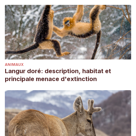
Cruelty Society. https://anticruelty.org/pet-
library/excessive-barking-whining-and-crying
Desachy, F. (2016).
Los trastornos del comportamiento en el
perro
. Parkstone International.
Dog_Justine, O. F. (2021, 28 mayo).
Why is my puppy
crying at night? I Advice From
. Our Family Dog.
https://ourfamilydog.org.uk/puppy-crying-at-night
ANIMAUX
Langur doré: description, habitat et
principale menace d'extinction