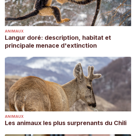
https://www.expertoanimal.com/el-lenguaje-corporal-de-
los-gatos-3148.html
Hillspet. Lo que la cola de tu gato dice sobre él. 3 de julio
ANIMAUX
de 2019. Extraído de: https://www.hillspet.es/cat-
Langur doré: description, habitat et
care/behavior-appearance/cat-tail-language
principale menace d'extinction
ANIMAUX
Les animaux les plus surprenants du Chili