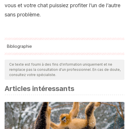
vous et votre chat puissiez profiter l’un de l’autre
sans problème.
Bibliographie
Toutes les sources citées ont été examinées en profondeur
par notre équipe pour garantir leur qualité, leur fiabilité, leur
Ce texte est fourni à des fins d'information uniquement et ne
remplace pas la consultation d'un professionnel. En cas de doute,
actualité et leur validité. La bibliographie de cet article a été
consultez votre spécialiste.
considérée comme fiable et précise sur le plan académique
Articles intéressants
ou scientifique
Etolia.
El lenguaje corporal de los gatos
. 11 de julio de 2011.
Extraído de: http://www.etologiaveterinaria.net/el-lenguaje-
corporal-de-los-gatos/
Experto animal.
El lenguaje corporal de los gatos
. 18 de
julio de 2019. Extraído de: