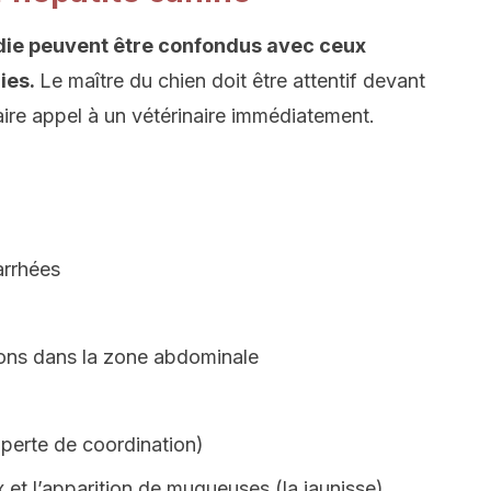
ie peuvent être confondus avec ceux
ies.
Le maître du chien doit être attentif devant
faire appel à un vétérinaire immédiatement.
arrhées
ions dans la zone abdominale
 perte de coordination)
x et l’apparition de muqueuses (la jaunisse).