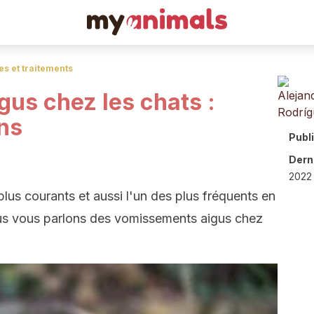
s et traitements
us chez les chats :
ns
Publ
Derni
2022 
lus courants et aussi l'un des plus fréquents en
ous vous parlons des vomissements aigus chez