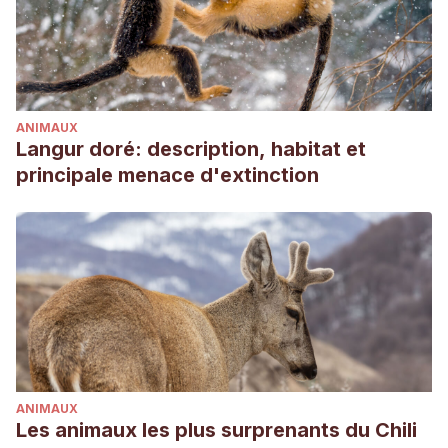
Rodríguez Pérez, N. (2017). Cría para peor: La raza de
perros PUG como caso paradigmático del conflicto entre
bienestar animal y respuesta a la selección aplicada por
los criadores.
ANIMAUX
Langur doré: description, habitat et
principale menace d'extinction
ANIMAUX
Les animaux les plus surprenants du Chili