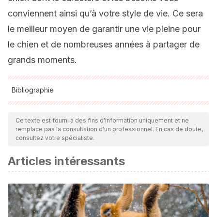
conviennent ainsi qu’à votre style de vie. Ce sera
le meilleur moyen de garantir une vie pleine pour
le chien et de nombreuses années à partager de
grands moments.
Bibliographie
Toutes les sources citées ont été examinées en profondeur
par notre équipe pour garantir leur qualité, leur fiabilité, leur
Ce texte est fourni à des fins d'information uniquement et ne
remplace pas la consultation d'un professionnel. En cas de doute,
actualité et leur validité. La bibliographie de cet article a été
consultez votre spécialiste.
considérée comme fiable et précise sur le plan académique
Articles intéressants
ou scientifique
Perros policía y de seguridad privada – Fundación El Hogar
.
(s. f.). Fundación el Hogar. Recuperado 25 de agosto de
2021, de https://fundacionelhogar.org/perros-policia-y-de-
seguridad-privada/