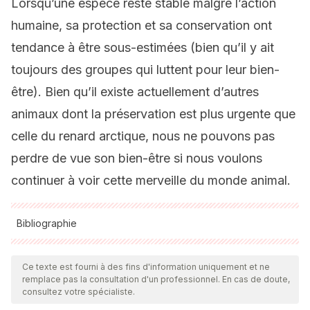
Lorsqu’une espèce reste stable malgré l’action
humaine, sa protection et sa conservation ont
tendance à être sous-estimées (bien qu’il y ait
toujours des groupes qui luttent pour leur bien-
être). Bien qu’il existe actuellement d’autres
animaux dont la préservation est plus urgente que
celle du renard arctique, nous ne pouvons pas
perdre de vue son bien-être si nous voulons
continuer à voir cette merveille du monde animal.
Bibliographie
Toutes les sources citées ont été examinées en profondeur
par notre équipe pour garantir leur qualité, leur fiabilité, leur
Ce texte est fourni à des fins d'information uniquement et ne
remplace pas la consultation d'un professionnel. En cas de doute,
actualité et leur validité. La bibliographie de cet article a été
consultez votre spécialiste.
considérée comme fiable et précise sur le plan académique