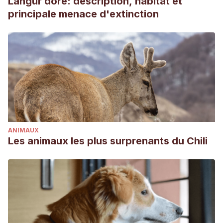
Langur doré: description, habitat et
and care (Vol. 6, pp. 253-262). Singapore: Springer.
principale menace d'extinction
Blackaby, S. (2006). A Bird for You: Caring for Your Bird.
Capstone.
ANIMAUX
Les animaux les plus surprenants du Chili