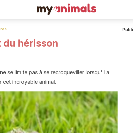
res
Publ
 du hérisson
 se limite pas à se recroqueviller lorsqu'il a
r cet incroyable animal.