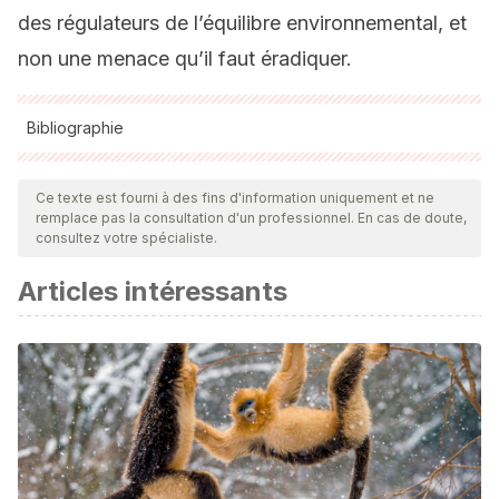
des régulateurs de l’équilibre environnemental, et
non une menace qu’il faut éradiquer.
Bibliographie
Toutes les sources citées ont été examinées en profondeur
par notre équipe pour garantir leur qualité, leur fiabilité, leur
Ce texte est fourni à des fins d'information uniquement et ne
remplace pas la consultation d'un professionnel. En cas de doute,
actualité et leur validité. La bibliographie de cet article a été
consultez votre spécialiste.
considérée comme fiable et précise sur le plan académique
Articles intéressants
ou scientifique
Polis, G. A. (1979). Prey and feeding phenology of the
desert sand scorpion Pamroctonus mesaensis
(Scorpionidae: Vaejovidae).
Journal of Zoology
,
188
(3),
333-346.
Polis, G. A., & Farley, R. D. (1979). Behavior and ecology of
mating in the cannibalistic scorpion, Paruroctonus