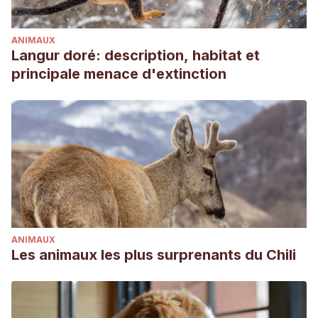
mesaensis Stahnke (Scorpionida: Vaejovidae).
Journal of
Arachnology
, 33-46.
ANIMAUX
PERETTI, A. V., ACOSTA, L. E., & BENTON, T. G. (1999).
Langur doré: description, habitat et
Sexual cannibalism in scorpions: fact or fiction?.
Biological
principale menace d'extinction
Journal of the Linnean Society
,
68
(4), 485-496.
Tirgari, S., & Zargan, J. (2002). Scorpions in urban areas in
Iran and recent progress of laboratory research
(Scorpionida: Scorpionidae, Buthidae). In
the Proceeding of
the 4th International Conference on Urban Pests
(pp. 7-10).
Wendruff, A. J., Babcock, L. E., Wirkner, C. S., Kluessendorf,
J., & Mikulic, D. G. (2020). A Silurian ancestral scorpion with
fossilised internal anatomy illustrating a pathway to
ANIMAUX
arachnid terrestrialisation.
Scientific reports
,
10
(1), 1-6.
Les animaux les plus surprenants du Chili
Chakravarthy, A. K., & Sridhara, S. (Eds.). (2016).
Arthropod
Diversity and Conservation in the Tropics and Sub-tropics
.
Springer.