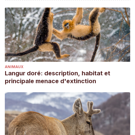
Carr, K. (s. f.).
Nyctereutes procyonoides (raccoon dog)
. Animal
Diversity Web. Recuperado 21 de mayo de 2021, de
https://animaldiversity.org/accounts/Nyctereutes_procyonoides/
Control, M. S. W. (2018, 2 agosto).
What Are the Different
Types of Raccoons in the World and What Do We Have in
Toronto?
Markham Wildlife Removal.
https://www.markhamwildliferemoval.com/different-types-of-
raccoons-in-the-world/
ANIMAUX
Desert Museum Arizona – Sonora. (s. f.).
Procyonids: Raccoons,
Langur doré: description, habitat et
Ringtails & Coatis
. Desert Museum. Recuperado 21 de mayo de
principale menace d'extinction
2021, de
https://www.desertmuseum.org/books/nhsd_procyonids.php
PBS. (2021, 1 abril).
Raccoon Nation ~ Raccoon Facts | Nature |
PBS
. https://www.pbs.org/wnet/nature/raccoon-nation-
raccoon-fact-sheet/7553/
Redacción National Geographic. (2020a, noviembre 5).