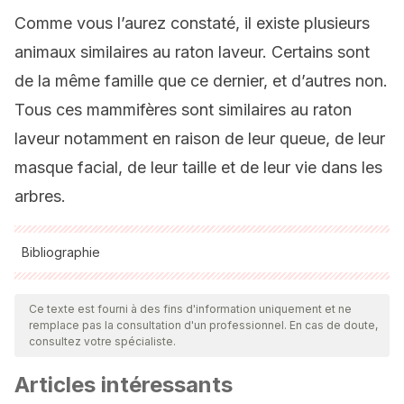
Comme vous l’aurez constaté, il existe plusieurs
animaux similaires au raton laveur. Certains sont
de la même famille que ce dernier, et d’autres non.
Tous ces mammifères sont similaires au raton
laveur notamment en raison de leur queue, de leur
masque facial, de leur taille et de leur vie dans les
arbres.
Bibliographie
Toutes les sources citées ont été examinées en profondeur
par notre équipe pour garantir leur qualité, leur fiabilité, leur
Ce texte est fourni à des fins d'information uniquement et ne
remplace pas la consultation d'un professionnel. En cas de doute,
actualité et leur validité. La bibliographie de cet article a été
consultez votre spécialiste.
considérée comme fiable et précise sur le plan académique
Articles intéressants
ou scientifique