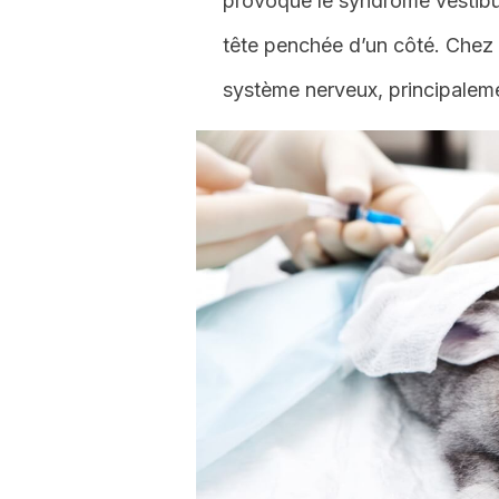
provoque le syndrome vestibul
tête penchée d’un côté. Chez 
système nerveux, principalemen