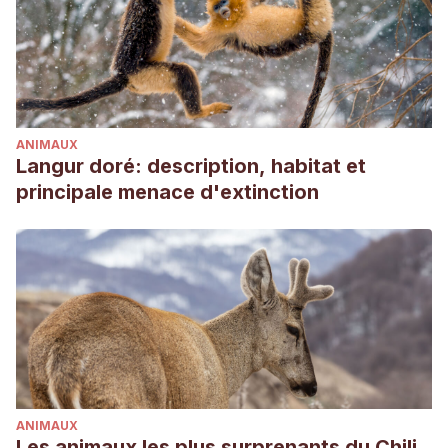
Reduction of Cardiovascular Events With Icosapent Ethyl–
Intervention Trial
. (2018, 8 noviembre). American College of
Cardiology. https://www.acc.org/latest-in-
cardiology/clinical-trials/2018/11/08/22/48/reduce-it
Salas Dominguez, S. (2019).
Ecodiseño, procesos y
ANIMAUX
materiales para productos destinados a
Langur doré: description, habitat et
mascotas
(Bachelor’s thesis, Escuela de Arquitectura y
principale menace d'extinction
Diseño).
Callaway, J. C. (2004). Hempseed as a nutritional resource:
An overview. Euphytica, 140(1), 65-72.
Della Rocca, G., & Di Salvo, A. (2020). Hemp in veterinary
medicine: from feed to drug.
Frontiers in veterinary
science
,
7
.
ANIMAUX
Les animaux les plus surprenants du Chili