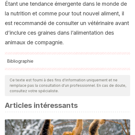
Étant une tendance émergente dans le monde de
la nutrition et comme pour tout nouvel aliment, il
est recommandé de consulter un vétérinaire avant
d’inclure ces graines dans l’alimentation des
animaux de compagnie.
Bibliographie
Toutes les sources citées ont été examinées en profondeur
par notre équipe pour garantir leur qualité, leur fiabilité, leur
Ce texte est fourni à des fins d'information uniquement et ne
remplace pas la consultation d'un professionnel. En cas de doute,
actualité et leur validité. La bibliographie de cet article a été
consultez votre spécialiste.
considérée comme fiable et précise sur le plan académique
Articles intéressants
ou scientifique
K. (2018, 18 junio).
Diferencias entre cáñamo y marihuana
.
Dinafem. https://www.dinafem.org/es/blog/ca-amo-vs-
marihuana/