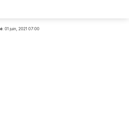
ié
:
01 juin, 2021 07:00