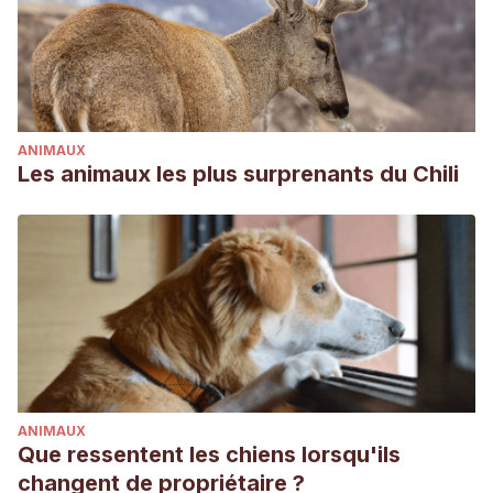
Naturalista. (s. f.).
Charrasco Lanudo (Clinocottus analis)
.
NaturaLista.co. Recuperado 20 de mayo de 2021, de
https://colombia.inaturalist.org/taxa/117533-Clinocottus-analis
ANIMAUX
Les animaux les plus surprenants du Chili
ANIMAUX
Que ressentent les chiens lorsqu'ils
changent de propriétaire ?