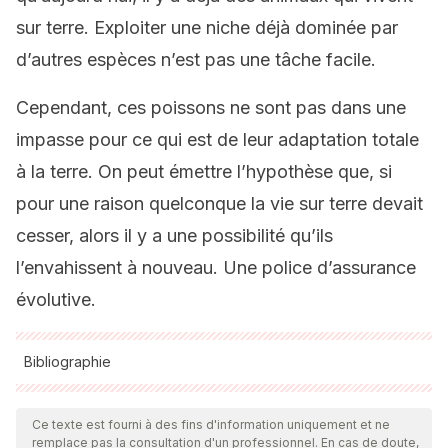
sur terre. Exploiter une niche déjà dominée par
d’autres espèces n’est pas une tâche facile.
Cependant, ces poissons ne sont pas dans une
impasse pour ce qui est de leur adaptation totale
à la terre. On peut émettre l’hypothèse que, si
pour une raison quelconque la vie sur terre devait
cesser, alors il y a une possibilité qu’ils
l’envahissent à nouveau. Une police d’assurance
évolutive.
Bibliographie
Toutes les sources citées ont été examinées en profondeur
par notre équipe pour garantir leur qualité, leur fiabilité, leur
Ce texte est fourni à des fins d'information uniquement et ne
remplace pas la consultation d'un professionnel. En cas de doute,
actualité et leur validité. La bibliographie de cet article a été