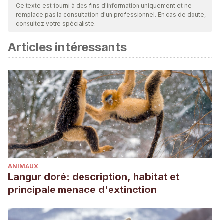
par notre équipe pour garantir leur qualité, leur fiabilité, leur
Ce texte est fourni à des fins d'information uniquement et ne
remplace pas la consultation d'un professionnel. En cas de doute,
actualité et leur validité. La bibliographie de cet article a été
consultez votre spécialiste.
considérée comme fiable et précise sur le plan académique
Articles intéressants
ou scientifique
Frans B. M. de Waal. Peacemaking among Primates.
Jankowiak, W. R., Volsche, S. L., & Garcia, J. R. (2015). Is the
romantic–sexual kiss a near human universal?. American
Anthropologist, 117(3), 535-539.
Rafael Wlodarski,
Robin I. M. Dunbar.
What’s in a Kiss? The
Effect of Romantic Kissing on Mate Desirability.
ANIMAUX
Langur doré: description, habitat et
principale menace d'extinction