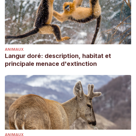
the
Doñana
National Park, SW Spain.
Mammalia
, 55: 143-
147.
Lince ibérico – Lynx pardinus – Comportamiento
. (2021).
Vertebrados Ibéricos.
http://www.vertebradosibericos.org/mamiferos/comportamient
Rodríguez, A. & Calzada, J. 2015.
Lynx pardinus
(errata
ANIMAUX
version published in 2020).
The IUCN Red List of
Langur doré: description, habitat et
Threatened Species
2015:
principale menace d'extinction
e.T12520A174111773.
https://dx.doi.org/10.2305/IUCN.UK.2015-
2.RLTS.T12520A174111773.en
. Downloaded on 06 July 2021.
Penabad, L. et al. (2012). Ritmos de actividad del lince
ibérico (Lynx pardinus) en cautividad. Galemys, 24: 57-63.
Yerga Rufo, F. J. (2015). Ontogenia del comportamiento del
lince ibérico (
Lynx pardinus
) en cautividad (Tesis).
Universidad de Huelva, Huelva.
Cabezas-Díaz, S., Lozano, J., & Virgós, E. (2009). The
ANIMAUX