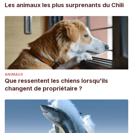
declines of the wild rabbit (Oryctolagus cuniculus) and the
Les animaux les plus surprenants du Chili
Iberian lynx (Lynx pardinus) in Spain: redirecting
conservation efforts.
Handbook of nature conservation:
global, environmental and economic issues
, 283-310.
Lynx pardinus (Spanish lynx)
. (2021). Animal Diversity Web.
https://animaldiversity.org/accounts/Lynx_pardinus/
ANIMAUX
Que ressentent les chiens lorsqu'ils
changent de propriétaire ?