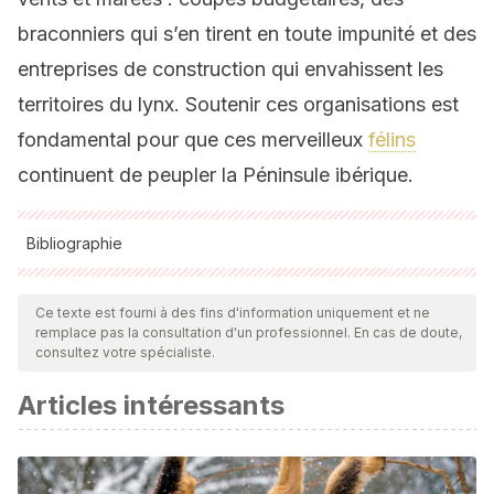
braconniers qui s’en tirent en toute impunité et des
entreprises de construction qui envahissent les
territoires du lynx. Soutenir ces organisations est
fondamental pour que ces merveilleux
félins
continuent de peupler la Péninsule ibérique.
Bibliographie
Toutes les sources citées ont été examinées en profondeur
par notre équipe pour garantir leur qualité, leur fiabilité, leur
Ce texte est fourni à des fins d'information uniquement et ne
remplace pas la consultation d'un professionnel. En cas de doute,
actualité et leur validité. La bibliographie de cet article a été
consultez votre spécialiste.
considérée comme fiable et précise sur le plan académique
Articles intéressants
ou scientifique
Aldama
, J. J.,
Delibes
, M. (1991a). Observation of feeding
groups in the Spanish Lynx (
Felis
pardina
) in