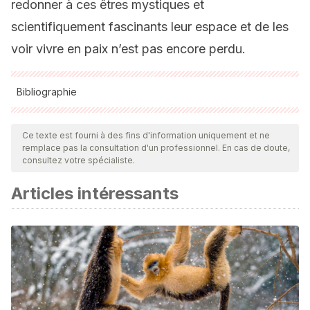
redonner à ces êtres mystiques et
scientifiquement fascinants leur espace et de les
voir vivre en paix n’est pas encore perdu.
Bibliographie
Toutes les sources citées ont été examinées en profondeur
par notre équipe pour garantir leur qualité, leur fiabilité, leur
Ce texte est fourni à des fins d'information uniquement et ne
remplace pas la consultation d'un professionnel. En cas de doute,
actualité et leur validité. La bibliographie de cet article a été
consultez votre spécialiste.
considérée comme fiable et précise sur le plan académique
Articles intéressants
ou scientifique
Ballena jorobada (
Megaptera
novaeangliae)
. 2018.
Megaptera novaeangliae
.
La Lista
Roja de Especies Amenazadas de la UICN
2018:
e.T13006A50362794.
https://dx.doi.org/10.2305/IUCN.UK.2018
2.RLTS.T13006A50362794.en
. Descargado el20 de junio
de 2021.