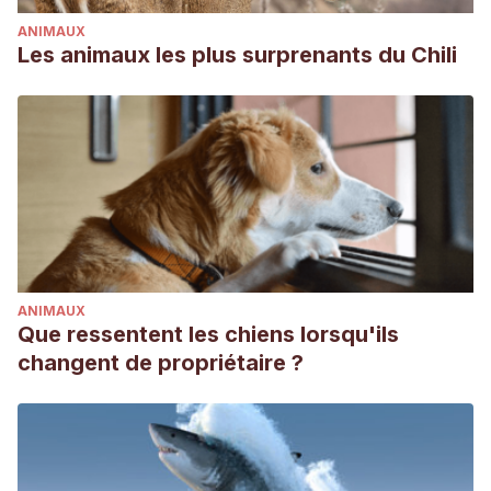
by predatory water rats.
Australian Mammalogy
,
42
(2),
ANIMAUX
235-239.
Les animaux les plus surprenants du Chili
ANIMAUX
Que ressentent les chiens lorsqu'ils
changent de propriétaire ?