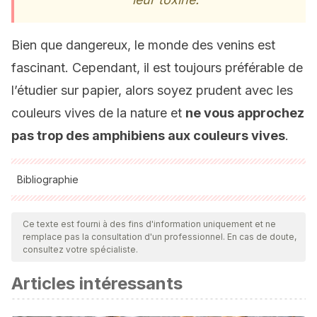
Bien que dangereux, le monde des venins est
fascinant. Cependant, il est toujours préférable de
l’étudier sur papier, alors soyez prudent avec les
couleurs vives de la nature et
ne vous approchez
pas trop des amphibiens aux couleurs vives
.
Bibliographie
Toutes les sources citées ont été examinées en profondeur
par notre équipe pour garantir leur qualité, leur fiabilité, leur
Ce texte est fourni à des fins d'information uniquement et ne
remplace pas la consultation d'un professionnel. En cas de doute,
actualité et leur validité. La bibliographie de cet article a été
consultez votre spécialiste.
considérée comme fiable et précise sur le plan académique
Articles intéressants
ou scientifique
Daly, J. W., Garraffo, H. M., Pannell, L. K., Spande, T. F.,