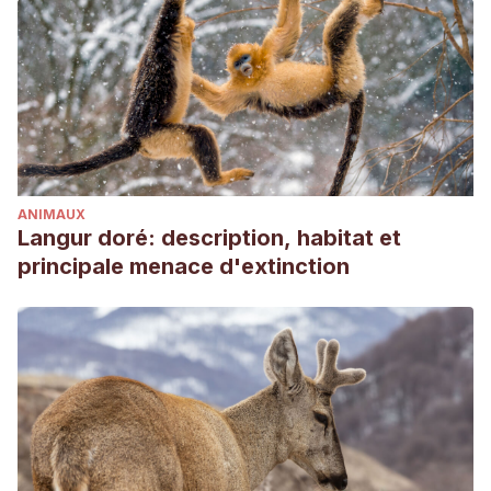
Severini, C., & Erspamer, V. (1990). Alkaloids from Australian
frogs (Myobatrachidae): pseudophrynamines and
pumiliotoxins.
Journal of natural products
,
53
(2), 407-421.
Jean-Marc Hero, Graeme Gillespie, Peter Robertson, Frank
Lemckert. 2004.
Pseudophryne corroboree
.
The IUCN Red
List of Threatened Species
2004:
e.T18582A8484537.
https://dx.doi.org/10.2305/IUCN.UK.200
ANIMAUX
on 22 September 2021.
Langur doré: description, habitat et
I. (2021b, abril 28).
Bufo alvarius: información básica
.
principale menace d'extinction
ICEERS. https://www.iceers.org/es/bufo-alvarius-
informacion-basica/
Anaxyrus americanus (American Toad)
. (s. f.). Animal
Diversity Web. Recuperado 22 de septiembre de 2021, de
https://animaldiversity.org/accounts/Anaxyrus_americanus/
Parrott, M. L., Doody, J. S., McHenry, C., & Clulow, S. (2019).
Eat your heart out: choice and handling of novel toxic prey