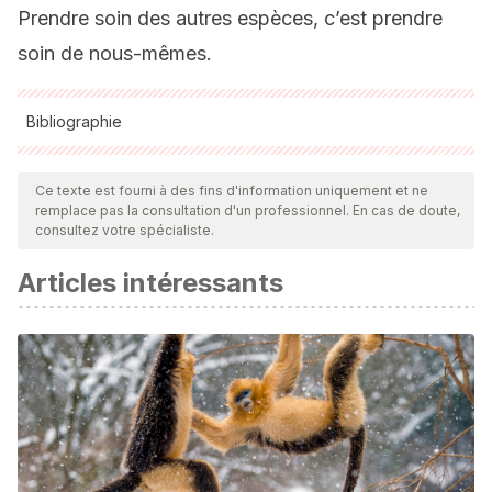
Prendre soin des autres espèces, c’est prendre
soin de nous-mêmes.
Bibliographie
Toutes les sources citées ont été examinées en profondeur
par notre équipe pour garantir leur qualité, leur fiabilité, leur
Ce texte est fourni à des fins d'information uniquement et ne
remplace pas la consultation d'un professionnel. En cas de doute,
actualité et leur validité. La bibliographie de cet article a été
consultez votre spécialiste.
considérée comme fiable et précise sur le plan académique
Articles intéressants
ou scientifique
Perea, R., San Miguel, A., & Gil, L. (2011). Leftovers in seed
dispersal: ecological implications of partial seed
consumption for oak regeneration.
Journal of
Ecology
,
99
(1), 194-201.
Ratón de campo – Apodemus sylvaticus
. (s. f.). Vertebrados
Ibéricos. Recuperado 19 de agosto de 2021, de