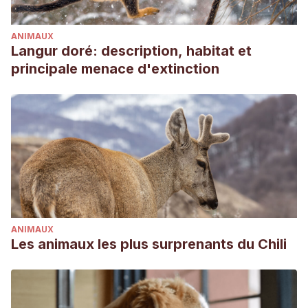
http://www.vertebradosibericos.org/mamiferos/aposyl.html
SEO/BirdLife. (2018, 4 mayo).
Elanio común
.
ANIMAUX
https://seo.org/ave/elanio-comun/
Langur doré: description, habitat et
Muñoz, A. M. (2006).
Análisis ecológico del comportamiento
principale menace d'extinction
depredador y dispersante de semillas de encina (Quercus
ilex) por el ratón muruno (Mus spretus) y el ratón de campo
(Apodemus sylvaticus)
(Doctoral dissertation, Universidad
Complutense de Madrid).
ANIMAUX
Les animaux les plus surprenants du Chili