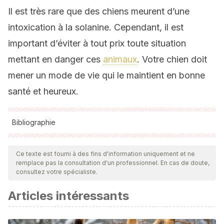
Il est très rare que des chiens meurent d’une
intoxication à la solanine. Cependant, il est
important d’éviter à tout prix toute situation
mettant en danger ces
animaux
. Votre chien doit
mener un mode de vie qui le maintient en bonne
santé et heureux.
Bibliographie
Toutes les sources citées ont été examinées en profondeur
par notre équipe pour garantir leur qualité, leur fiabilité, leur
Ce texte est fourni à des fins d'information uniquement et ne
remplace pas la consultation d'un professionnel. En cas de doute,
actualité et leur validité. La bibliographie de cet article a été
consultez votre spécialiste.
considérée comme fiable et précise sur le plan académique
Articles intéressants
ou scientifique
La papa, un alimento con nutrición, tradición y
sabor.
Organización de las Naciones Unidas para la