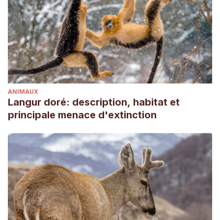
Alimentación y la Agricultura. Recogido el 26 de agosto de
2021 de: https://coin.fao.org/coin-
static/cms/media/6/12880327433890/recetariocorregidobajare
Glicoalcaloides.
Agencia Española de Seguridad
Alimentaria y Nutrición. Recogido el 26 de agosto de 2021
de:
ANIMAUX
https://www.aesan.gob.es/AECOSAN/docs/documentos/seguri
Langur doré: description, habitat et
principale menace d'extinction