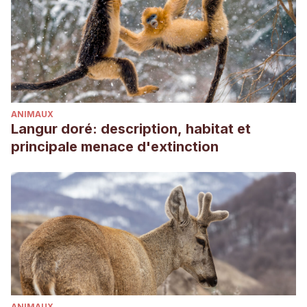
perros domésticos (canis familiaris): aportes de la
psicología del aprendizaje.
Revista de Psicología
,
18
(2),
ág-123.
Tiira, K., Hakosalo, O., Kareinen, L., Thomas, A., Hielm-
Björkman, A., Escriou, C., … & Lohi, H. (2012). Environmental
effects on compulsive tail chasing in dogs.
PloS one
,
7
(7),
ANIMAUX
e41684.
Langur doré: description, habitat et
principale menace d'extinction
ANIMAUX