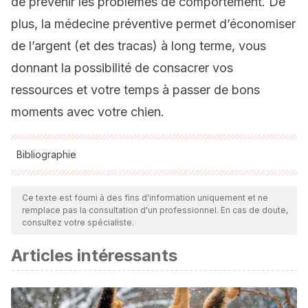
de prévenir les problèmes de comportement. De
plus, la médecine préventive permet d’économiser
de l’argent (et des tracas) à long terme, vous
donnant la possibilité de consacrer vos
ressources et votre temps à passer de bons
moments avec votre chien.
Bibliographie
Toutes les sources citées ont été examinées en profondeur
par notre équipe pour garantir leur qualité, leur fiabilité, leur
Ce texte est fourni à des fins d'information uniquement et ne
remplace pas la consultation d'un professionnel. En cas de doute,
actualité et leur validité. La bibliographie de cet article a été
consultez votre spécialiste.
considérée comme fiable et précise sur le plan académique
Articles intéressants
ou scientifique
Elgier, Á. M., Jakovcevic, A., Mustaca, A. E., Bentosela, M., &
Barrera, G. (2009). Problemas de comportamiento en los