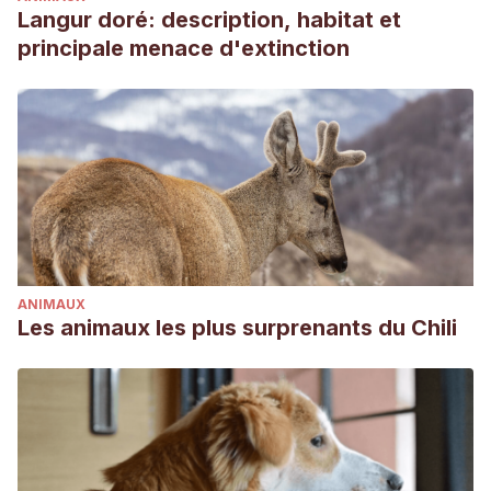
and-cats-pet-obesity-risks
Langur doré: description, habitat et
Ullmann, S. L. (1984). Early differentiation of the testis in the
principale menace d'extinction
native cat, Dasyurus viverrinus (Marsupialia). Journal of
anatomy, 138(Pt 4), 675.
ANIMAUX
Les animaux les plus surprenants du Chili