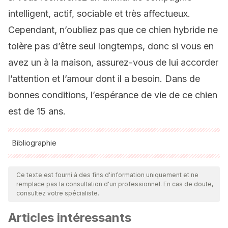
intelligent, actif, sociable et très affectueux.
Cependant, n’oubliez pas que ce chien hybride ne
tolère pas d’être seul longtemps, donc si vous en
avez un à la maison, assurez-vous de lui accorder
l’attention et l’amour dont il a besoin. Dans de
bonnes conditions, l’espérance de vie de ce chien
est de 15 ans.
Bibliographie
Toutes les sources citées ont été examinées en profondeur
par notre équipe pour garantir leur qualité, leur fiabilité, leur
Ce texte est fourni à des fins d'information uniquement et ne
remplace pas la consultation d'un professionnel. En cas de doute,
actualité et leur validité. La bibliographie de cet article a été
consultez votre spécialiste.
considérée comme fiable et précise sur le plan académique
Articles intéressants
ou scientifique