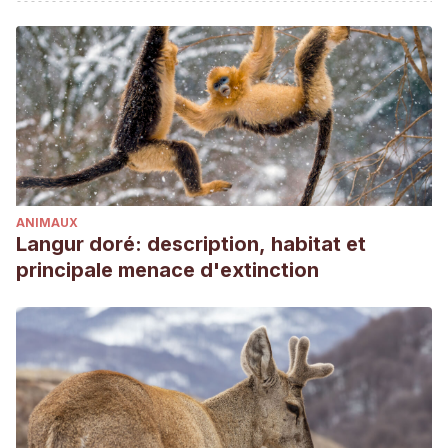
Poochon.
Chevromist Kennels. Recogido el 20 de julio de
2021 de: https://www.chevromist.com/about-chevromist/
Poochon.
Wikipedia. Recogido el 20 de julio de 2021 de:
https://es.wikipedia.org/wiki/Poochon
ANIMAUX
Langur doré: description, habitat et
principale menace d'extinction