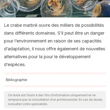
Le crabe marbré ouvre des milliers de possibilités
dans différents domaines. S’il peut être un danger
pour l’environnement en raison de ses capacités
d’adaptation, il nous offre également de nouvelles
alternatives pour la pour le développement
d’espèces.
Bibliographie
Toutes les sources citées ont été examinées en profondeur
par notre équipe pour garantir leur qualité, leur fiabilité, leur
Ce texte est fourni à des fins d'information uniquement et ne
remplace pas la consultation d'un professionnel. En cas de doute,
actualité et leur validité. La bibliographie de cet article a été
consultez votre spécialiste.
considérée comme fiable et précise sur le plan académique