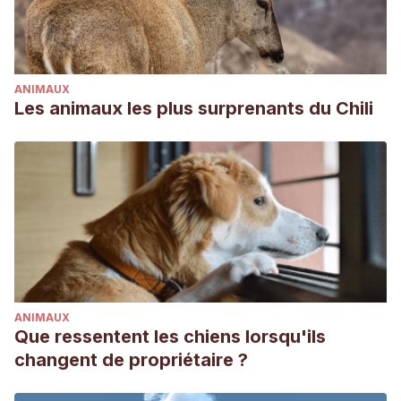
sufficient for successful egg incubation and early post‐
embryonic development in the marbled crayfish
(Procambarus virginalis). Freshwater Biology, 64(9), 1603-
ANIMAUX
1612.
Les animaux les plus surprenants du Chili
ANIMAUX
Que ressentent les chiens lorsqu'ils
changent de propriétaire ?