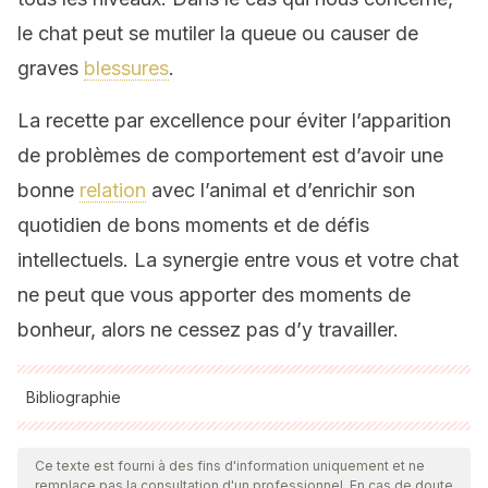
le chat peut se mutiler la queue ou causer de
graves
blessures
.
La recette par excellence pour éviter l’apparition
de problèmes de comportement est d’avoir une
bonne
relation
avec l’animal et d’enrichir son
quotidien de bons moments et de défis
intellectuels. La synergie entre vous et votre chat
ne peut que vous apporter des moments de
bonheur, alors ne cessez pas d’y travailler.
Bibliographie
Toutes les sources citées ont été examinées en profondeur
par notre équipe pour garantir leur qualité, leur fiabilité, leur
Ce texte est fourni à des fins d'information uniquement et ne
remplace pas la consultation d'un professionnel. En cas de doute,