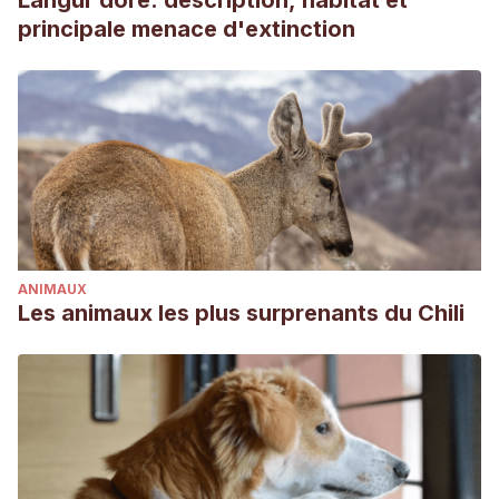
Langur doré: description, habitat et
Quantifying the rare: Baselines for the endangered
principale menace d'extinction
Napoleon wrasse, Cheilinus undulatus, and implications for
conservation.
Aquatic Conservation: Marine and
Freshwater Ecosystems
,
29
(8), 1285-1301.
Poh, T. M., & Fanning, L. M. (2012). Tackling illegal,
unregulated, and unreported trade towards Humphead
wrasse (Cheilinus undulatus) recovery in Sabah,
Malaysia.
Marine Policy
,
36
(3), 696-702.
ANIMAUX
Les animaux les plus surprenants du Chili