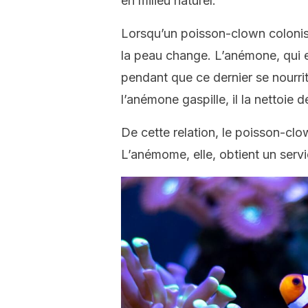
en milieu naturel.
Lorsqu’un poisson-clown coloni
la peau change. L’anémone, qui e
p
endant que ce dernier se nourri
l’anémone gaspille, il la nettoie 
De cette relation, le poisson-clow
L’anémome, elle, obtient un servi