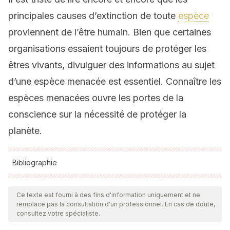
principales causes d’extinction de toute
espèce
proviennent de l’être humain. Bien que certaines
organisations essaient toujours de protéger les
êtres vivants, divulguer des informations au sujet
d’une espèce menacée est essentiel. Connaître les
espèces menacées ouvre les portes de la
conscience sur la nécessité de protéger la
planète.
Bibliographie
Toutes les sources citées ont été examinées en profondeur
par notre équipe pour garantir leur qualité, leur fiabilité, leur
Ce texte est fourni à des fins d'information uniquement et ne
remplace pas la consultation d'un professionnel. En cas de doute,
actualité et leur validité. La bibliographie de cet article a été
consultez votre spécialiste.
considérée comme fiable et précise sur le plan académique