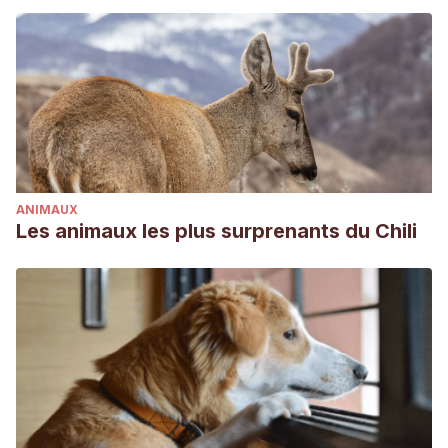
https://es.wikipedia.org/wiki/Millepora
WWF. (s. f.).
Corales
. Recuperado 14 de mayo de 2021, de
https://www.wwfca.org/especies_yllugares/corales/
ANIMAUX
Les animaux les plus surprenants du Chili