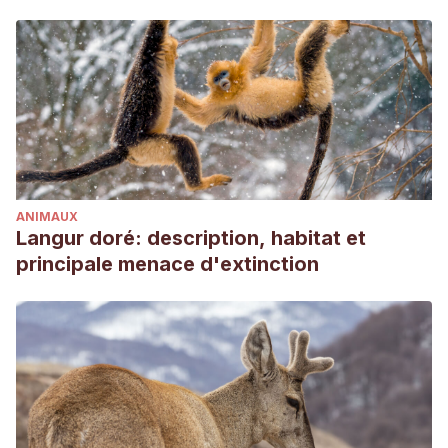
Descubre estos repelentes naturales contra mosquitos y
otros insectos. Recogido el 19 de septiembre en
https://www.publico.es/ahorro-consumo-
responsable/descubre-estos-repelentes-naturales-contra-
mosquitos-y-otros-insectos/
6 Natural Ways To Get Rid Of Ants. Recogido el 19 de
septiembre en https://lasvegas.rentokil.com/blog/6-natural-
ways-get-rid-ants/
ANIMAUX
How to Kill and Repel Ants Safely. Recogido el 19 de
Langur doré: description, habitat et
septiembre en https://www.healthline.com/health/how-to-
principale menace d'extinction
kill-ants#_noHeaderPrefixedContent
How to Get Rid of Ants Cheaply and Naturally. Recogido el
19 de septiembre en https://www.thespruce.com/get-rid-
of-ants-cheaply-and-naturally-1388157