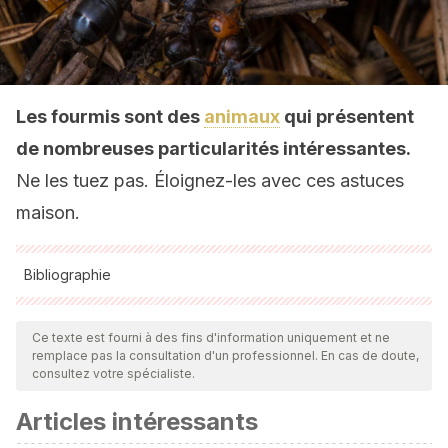
Les fourmis sont des
animaux
qui présentent
de nombreuses particularités intéressantes.
Ne les tuez pas. Éloignez-les avec ces astuces
maison.
Bibliographie
Toutes les sources citées ont été examinées en profondeur
par notre équipe pour garantir leur qualité, leur fiabilité, leur
Ce texte est fourni à des fins d'information uniquement et ne
remplace pas la consultation d'un professionnel. En cas de doute,
actualité et leur validité. La bibliographie de cet article a été
consultez votre spécialiste.
considérée comme fiable et précise sur le plan académique
Articles intéressants
ou scientifique