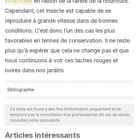
inhabituels
en raison de la rareté de la nourriture.
Cependant, cet insecte est capable de se
reproduire à grande vitesse dans de bonnes
conditions. C’est donc l’un des cas les plus
favorables en termes de conservation. Il ne reste
plus qu’à espérer que cela ne change pas et que
nous continuons à voir ces taches rouges et
noires dans nos jardins.
Bibliographie
Toutes les sources citées ont été examinées en profondeur
par notre équipe pour garantir leur qualité, leur fiabilité, leur
Ce texte est fourni à des fins d'information uniquement et ne
remplace pas la consultation d'un professionnel. En cas de doute,
actualité et leur validité. La bibliographie de cet article a été
consultez votre spécialiste.
considérée comme fiable et précise sur le plan académique
Articles intéressants
ou scientifique