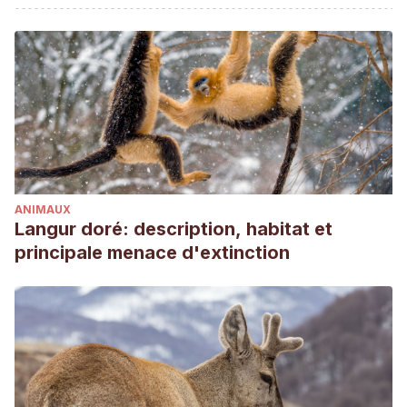
Llamativa presencia de zapateros (Pyrrhocoris apterus)
sobre los olivos
. (s. f.). Junta de Andalucía. Recuperado 16
de marzo de 2023, de
https://www.juntadeandalucia.es/agriculturapescaydesarrolloru
presencia-de-zapateros-pyrrhocoris-apterus-sobre-los-
olivos-?inheritRedirect=false
Mata, L., Grosso-Silva, J. M., & Goula, M. (2013).
Pyrrhocoridae from the Iberian Peninsula (Hemiptera:
ANIMAUX
Heteroptera).
Heteropterus Revista de Entomología
,
13
(2),
Langur doré: description, habitat et
175-189.
principale menace d'extinction
Honek, A., Martinkova, Z., & Pekár, S. (2020). How climate
change affects the occurrence of a second generation in
the univoltine Pyrrhocoris apterus (Heteroptera:
Pyrrhocoridae).
Ecological Entomology
,
45
(5), 1172-1179.