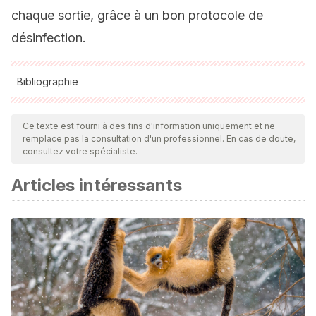
chaque sortie, grâce à un bon protocole de
désinfection.
Bibliographie
Toutes les sources citées ont été examinées en profondeur
par notre équipe pour garantir leur qualité, leur fiabilité, leur
Ce texte est fourni à des fins d'information uniquement et ne
remplace pas la consultation d'un professionnel. En cas de doute,
actualité et leur validité. La bibliographie de cet article a été
consultez votre spécialiste.
considérée comme fiable et précise sur le plan académique
Articles intéressants
ou scientifique
Dirección General de Derechos de los Animales. Ministerio
de Derechos Sociales y Agenda 2030 y Vicepresidencia
Segunda. Gobierno de España.
Manuel Ansede. Elpaís. ¿Cómo se está propagando el
nuevo coronavirus? 2020.