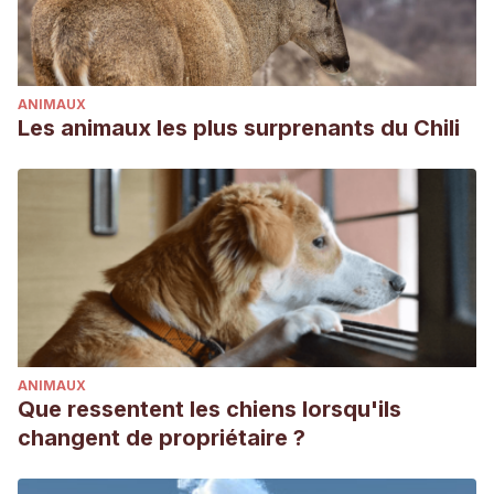
Society and American Society of Pharmacognosy.
Cabrera, D. L. (2021). FLUORESCENCIA Y PROPIEDADES
POLARIMÉTRICAS EN EL EXOESQUELETO DE ALACRANES:
ANIMAUX
POSIBLES CORRELACIONES CON SU ECOFISIOLOGÍA.
Les animaux les plus surprenants du Chili
(Tesis de grado, Centro de Investigaciones en Optica)
ANIMAUX
Que ressentent les chiens lorsqu'ils
changent de propriétaire ?