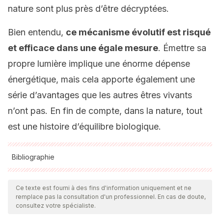
nature sont plus près d’être décryptées.
Bien entendu,
ce mécanisme évolutif est risqué
et efficace dans une égale mesure
. Émettre sa
propre lumière implique une énorme dépense
énergétique, mais cela apporte également une
série d’avantages que les autres êtres vivants
n’ont pas. En fin de compte, dans la nature, tout
est une histoire d’équilibre biologique.
Bibliographie
Toutes les sources citées ont été examinées en profondeur
par notre équipe pour garantir leur qualité, leur fiabilité, leur
Ce texte est fourni à des fins d'information uniquement et ne
remplace pas la consultation d'un professionnel. En cas de doute,
actualité et leur validité. La bibliographie de cet article a été
consultez votre spécialiste.
considérée comme fiable et précise sur le plan académique