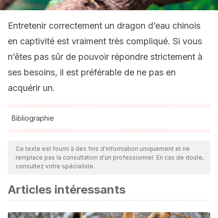
Entretenir correctement un dragon d’eau chinois
en captivité est vraiment très compliqué. Si vous
n’êtes pas sûr de pouvoir répondre strictement à
ses besoins, il est préférable de ne pas en
acquérir un.
Bibliographie
Toutes les sources citées ont été examinées en profondeur
par notre équipe pour garantir leur qualité, leur fiabilité, leur
Ce texte est fourni à des fins d'information uniquement et ne
remplace pas la consultation d'un professionnel. En cas de doute,
actualité et leur validité. La bibliographie de cet article a été
consultez votre spécialiste.
considérée comme fiable et précise sur le plan académique
Articles intéressants
ou scientifique
McLeod, M. (October, 2019). How to Care for a Chinese
Water Dragon. The spruce pets. Disponible en: