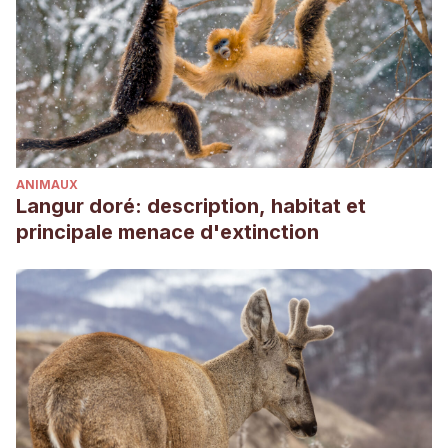
https://www.thesprucepets.com/chinese-water-dragons-
1239191
Spears, M. (April, 2014). Breeding Green Water Dragons.
Reptiles Magazine. Disponible en:
https://www.reptilesmagazine.com/breeding-green-water-
dragons/
ANIMAUX
Stuart, B., Sumontha, M., Cota, M., Panitvong, N., Nguyen,
Langur doré: description, habitat et
T.Q., Chan-Ard, T., Neang, T., Rao, D.-q. & Yang, J. 2019.
principale menace d'extinction
Physignathus cocincinus. The IUCN Red List of Threatened
Species 2019: e.T104677699A104677832.