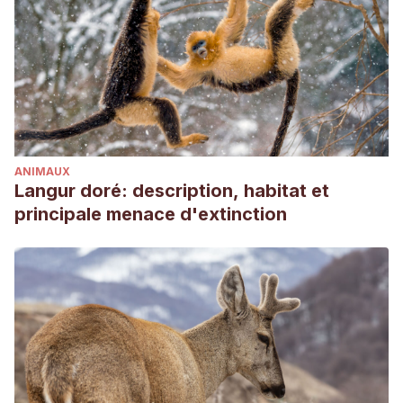
communication of social degus, Octodon degus
(Rodentia:Octodontidae)
. SciELO.
https://scielo.conicyt.cl/scielo.php?
script=sci_abstract&pid=S0716-
078X2000000200011&lng=es&nrm=iso
Long, C. V. (2007). Vocalisations of the degu Octodon
degus, a social caviomorph rodent.
Bioacoustics
,
16
(3),
ANIMAUX
223-244.
Langur doré: description, habitat et
Quispe Valdés, R. (2006). Variación geográfica en las
principale menace d'extinction
conductas de forrajeo asociadas al almacenamiento de
alimento en Octodon degus.