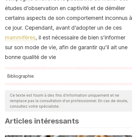
études d’observation en captivité et de démêler
certains aspects de son comportement inconnus à
ce jour. Cependant, avant d’adopter un de ces
mammifères
, il est nécessaire de bien s’informer
sur son mode de vie, afin de garantir qu’il ait une
bonne qualité de vie
Bibliographie
Toutes les sources citées ont été examinées en profondeur
par notre équipe pour garantir leur qualité, leur fiabilité, leur
Ce texte est fourni à des fins d'information uniquement et ne
remplace pas la consultation d'un professionnel. En cas de doute,
actualité et leur validité. La bibliographie de cet article a été
consultez votre spécialiste.
considérée comme fiable et précise sur le plan académique
Articles intéressants
ou scientifique
Ebensperger, L. A. (2000).
Dustbathing and intra-sexual