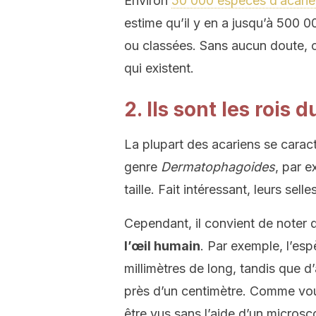
Environ
50 000 espèces d’acari
estime qu’il y en a jusqu’à 500 
ou classées. Sans aucun doute, c
qui existent.
2. Ils sont les roi
La plupart des acariens se caracté
genre
Dermatophagoides
, par 
taille. Fait intéressant, leurs sel
Cependant, il convient de noter
l’œil humain
. Par exemple, l’es
millimètres de long, tandis que d
près d’un centimètre. Comme vo
être vus sans l’aide d’un microsc