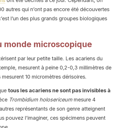
ens
ont été décrites à ce jour. Cependant, on
000 autres qui n’ont pas encore été découvertes
’est l’un des plus grands groupes biologiques
s du monde microscopique
risent par leur petite taille. Les acariens du
exemple, mesurent à peine 0,2-0,3 millimètres de
les mesurent 10 micromètres dérisoires.
 que
tous les acariens ne sont pas invisibles à
pèce
Trombidium holosericeum
mesure 4
’autres représentants de son genre atteignent
us pouvez l’imaginer, ces spécimens peuvent
ope.