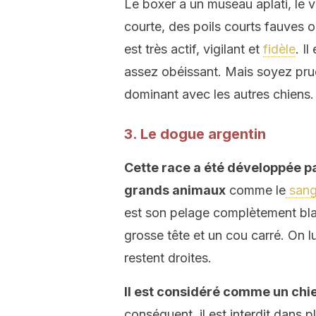
Le boxer a un museau aplati, le v
courte, des poils courts fauves 
est très actif, vigilant et
fidèle
. I
assez obéissant. Mais soyez prude
dominant avec les autres chiens.
3. Le dogue argentin
Cette race a été développée p
grands animaux
comme le
sangl
est son pelage complètement blan
grosse tête et un cou carré. On 
restent droites.
Il est considéré comme un chi
conséquent, il est interdit dans p