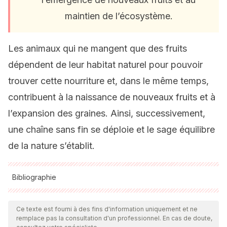
maintien de l’écosystème.
Les animaux qui ne mangent que des fruits
dépendent de leur habitat naturel pour pouvoir
trouver cette nourriture et, dans le même temps,
contribuent à la naissance de nouveaux fruits et à
l’expansion des graines. Ainsi, successivement,
une chaîne sans fin se déploie et le sage équilibre
de la nature s’établit.
Bibliographie
Toutes les sources citées ont été examinées en profondeur
par notre équipe pour garantir leur qualité, leur fiabilité, leur
Ce texte est fourni à des fins d'information uniquement et ne
remplace pas la consultation d'un professionnel. En cas de doute,
actualité et leur validité. La bibliographie de cet article a été