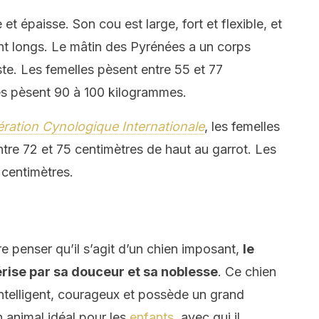
et épaisse. Son cou est large, fort et flexible, et
t longs. Le mâtin des Pyrénées a un corps
uste. Les femelles pèsent entre 55 et 77
es pèsent 90 à 100 kilogrammes.
ration Cynologique Internationale
, les femelles
tre 72 et 75 centimètres de haut au garrot. Les
 centimètres.
re penser qu’il s’agit d’un chien imposant,
le
rise par sa douceur et sa noblesse
. Ce chien
intelligent, courageux et possède un grand
n animal idéal pour les
enfants
, avec qui il