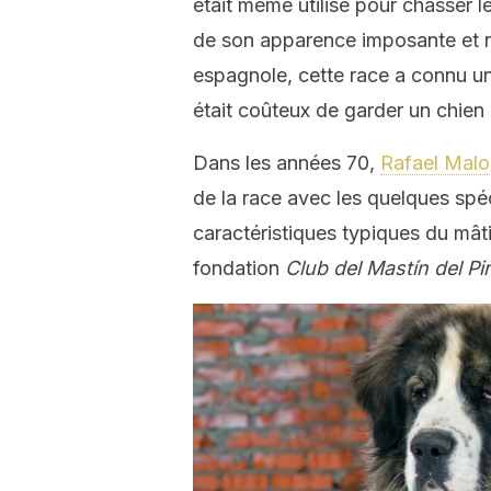
était même utilisé pour chasser le
de son apparence imposante et ro
espagnole, cette race a connu un d
était coûteux de garder un chien d
Dans les années 70,
Rafael Malo
de la race avec les quelques spéc
caractéristiques typiques du mâtin
fondation
Club del Mastín del P