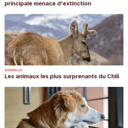
Revista AVEPA Online
. (s. f.). AVEPA. Recuperado 25 de
principale menace d'extinction
julio de 2021, de https://www.clinvetpeqanim.com/?
pag=articulo&art=12
ANIMAUX
Les animaux les plus surprenants du Chili