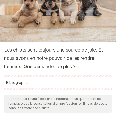
Les chiots sont toujours une source de joie. Et
nous avons en notre pouvoir de les rendre
heureux. Que demander de plus ?
Bibliographie
Toutes les sources citées ont été examinées en profondeur
par notre équipe pour garantir leur qualité, leur fiabilité, leur
Ce texte est fourni à des fins d'information uniquement et ne
remplace pas la consultation d'un professionnel. En cas de doute,
actualité et leur validité. La bibliographie de cet article a été
consultez votre spécialiste.
considérée comme fiable et précise sur le plan académique